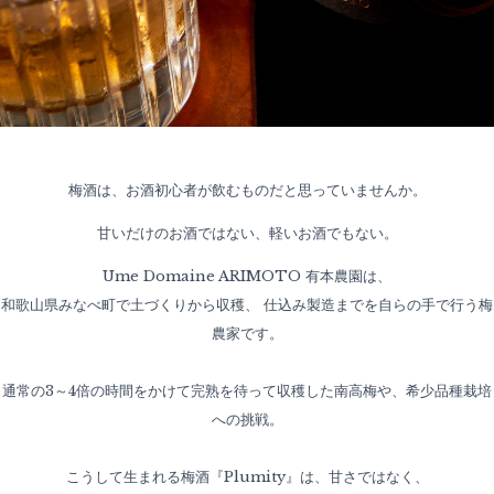
梅酒は、お酒初心者が飲むものだと思っていませんか。
甘いだけのお酒ではない、軽いお酒でもない。
Ume Domaine ARIMOTO 有本農園は、
和歌山県みなべ町で土づくりから収穫、 仕込み製造までを自らの手で行う梅
農家です。
通常の3～4倍の時間をかけて完熟を待って収穫した南高梅や、希少品種栽培
への挑戦。
こうして生まれる梅酒『Plumity』は、甘さではなく、