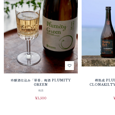
吟醸酒仕込み「翠香」梅酒 PLUMITY
樽熟成 PLUM
GREEN
CLONAKILTY
梅酒
¥
5,500