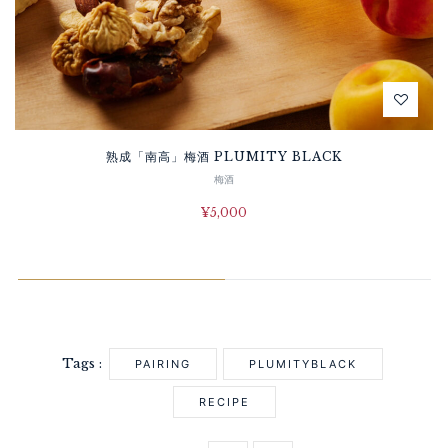
熟成「南高」梅酒 PLUMITY BLACK
梅酒
¥
5,000
Tags :
PAIRING
PLUMITYBLACK
RECIPE