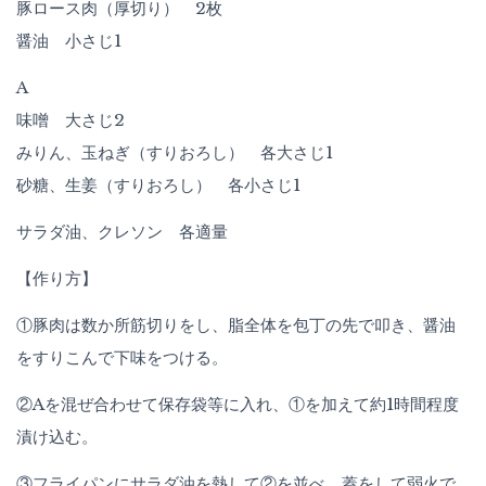
豚ロース肉（厚切り） 2枚
醤油 小さじ1
A
味噌 大さじ2
みりん、玉ねぎ（すりおろし） 各大さじ1
砂糖、生姜（すりおろし） 各小さじ1
サラダ油、クレソン 各適量
【作り方】
①豚肉は数か所筋切りをし、脂全体を包丁の先で叩き、醤油
をすりこんで下味をつける。
②Aを混ぜ合わせて保存袋等に入れ、①を加えて約1時間程度
漬け込む。
③フライパンにサラダ油を熱して②を並べ、蓋をして弱火で