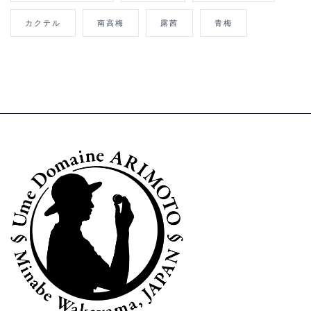
カクテル
南高梅
露茜
青梅