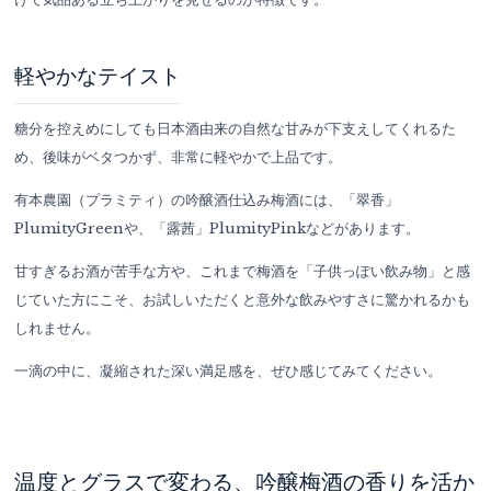
軽やかなテイスト
糖分を控えめにしても日本酒由来の自然な甘みが下支えしてくれるた
め、後味がベタつかず、非常に軽やかで上品です。
有本農園（プラミティ）の吟醸酒仕込み梅酒には、「翠香」
PlumityGreenや、「露茜」PlumityPinkなどがあります。
甘すぎるお酒が苦手な方や、これまで梅酒を「子供っぽい飲み物」と感
じていた方にこそ、お試しいただくと意外な飲みやすさに驚かれるかも
しれません。
一滴の中に、凝縮された深い満足感を、ぜひ感じてみてください。
温度とグラスで変わる、吟醸梅酒の香りを活か