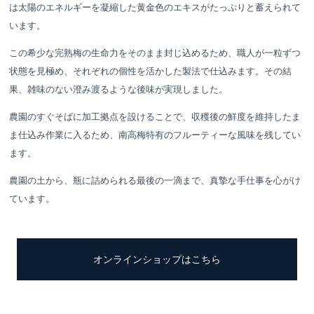
は太陽のエネルギーを凝縮した黄金色のエキスがたっぷりと蓄えられて
います。
この希少な完熟梅の生命力をそのまま封じ込めるため、職人が一粒ずつ
状態を見極め、それぞれの個性を活かした製法で仕込みます。その結
果、雑味のない澄み渡るような後味が実現しました。
農園のすぐそばに加工拠点を設けることで、収穫後の鮮度を維持したま
ま仕込み作業に入るため、南高梅特有のフルーティーな風味を残してい
ます。
農園の土から、瓶に詰められる最後の一滴まで、真摯な手仕事を心がけ
ています。
オンラインショップはこちら