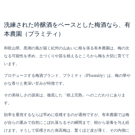
洗練された吟醸酒をベースとした梅酒なら、有
本農園（プラミティ）
和歌山県、黒潮の風が届く紀州の山あいに根を張る有本農園は、梅の次
なる可能性を求め、土づくりや苗を植えるところから梅を大切に育てて
います。
プロデュースする梅酒ブランド、プラミティ（Plumity）は、梅の華や
かな香りと奥深い甘みが特徴です。
その美味しさの源泉は、徹底した「樹上完熟」へのこだわりにありま
す。
効率を重視するならば早めに収穫するのが通例ですが、有本農園では梅
が自らの重みで自然にこぼれ落ちるその瞬間まで、樹から栄養を与え続
けます。そうして収穫された南高梅は、驚くほど皮が薄く、その内側に